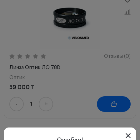
Отзывы (0)
Линза Оптик ЛО 78D
Оптик
59 000 ₸
-
+
Новинки