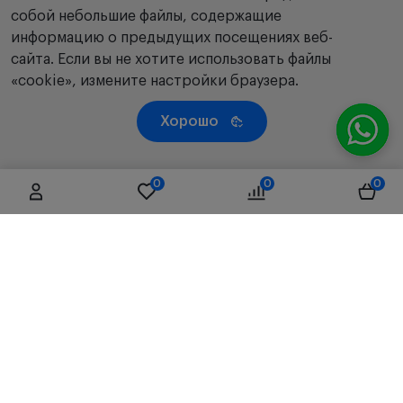
собой небольшие файлы, содержащие
информацию о предыдущих посещениях веб-
сайта. Если вы не хотите использовать файлы
«cookie», измените настройки браузера.
Хорошо
0
0
0
Республика Казахстан, 050019, г. Алматы, ул. Чаплина,
д.71/66, литер Б3, 4 этаж, офис D01