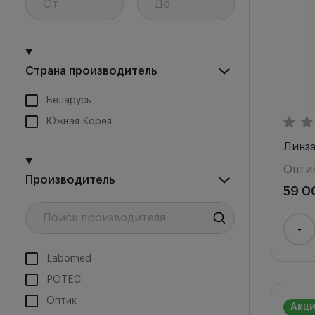
Цена 
Цена 
Снача
Страна производитель
Беларусь
Южная Корея
Линз
Опти
Производитель
59 0
-
Labomed
POTEC
Оптик
Акц