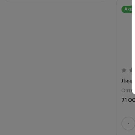
Акц
Линза
Опти
71 0
-