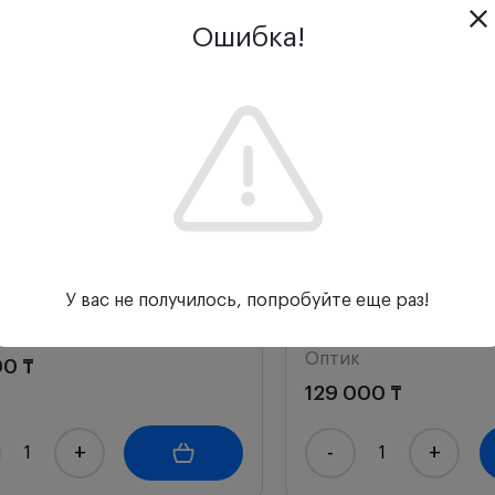
Ошибка!
ия
Акция
Отзывы (0)
 Оптик ЛО 15D
Трехзеркальная линза
У вас не получилось, попробуйте еще раз!
Оптик ЛО-3-1
к
Оптик
00 ₸
129 000 ₸
+
-
+