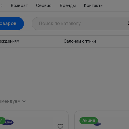
ия
Возврат
Сервис
Бренды
Контакты
товаров
реждениям
Салонам оптики
омендуем
комендуем
ия
Акция
ки