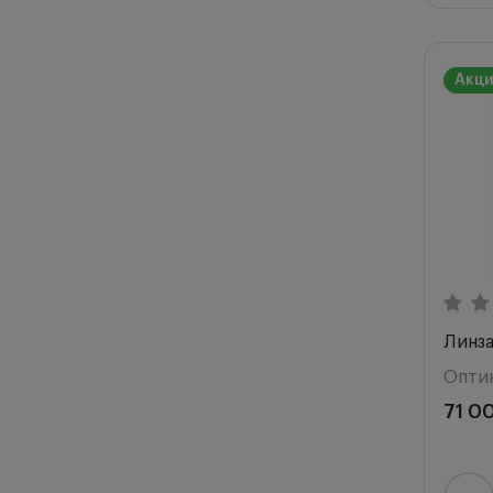
Акц
Линз
Опти
71 0