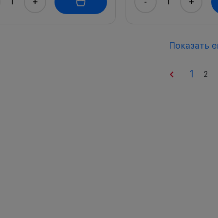
+
-
+
Показать 
1
2