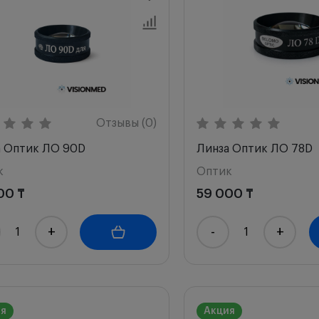
по возрастанию
по убыванию
ла с высоким рейтингом
Отзывы (0)
а Оптик ЛО 90D
Линза Оптик ЛО 78D
к
Оптик
00 ₸
59 000 ₸
+
-
+
ия
Акция