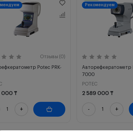
омендуем
Рекомендуем
Отзывы (0)
ефкератометр Potec PRK-
Авторефкератометр P
7000
C
POTEC
9 000 ₸
2 589 000 ₸
+
-
+