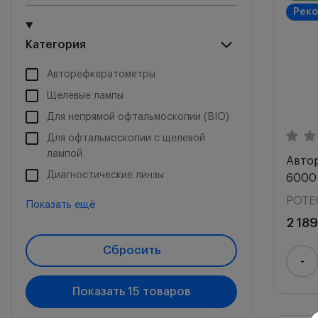
Рек
Категория
Авторефкератометры
Щелевые лампы
Для непрямой офтальмоскопии (BIO)
Для офтальмоскопии с щелевой
лампой
Автор
Диагностические линзы
6000
Зеркальные офтальмоскопы
POTE
Показать ещё
2 18
Сбросить
-
Показать
15
товаров