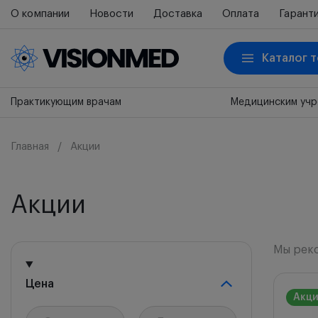
О компании
Новости
Доставка
Оплата
Гарант
Каталог 
Практикующим врачам
Медицинским уч
Главная
Акции
Акции
Мы рек
Мы ре
Цена
Акц
Новин