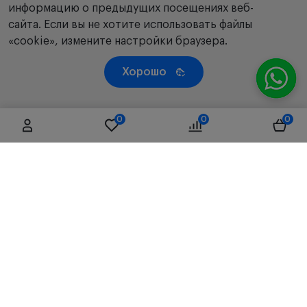
информацию о предыдущих посещениях веб-
сайта. Если вы не хотите использовать файлы
«cookie», измените настройки браузера.
Хорошо
0
0
0
Республика Казахстан, 050019, г. Алматы, ул. Чаплина,
д.71/66, литер Б3, 4 этаж, офис D01