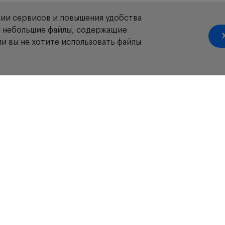
ции сервисов и повышения удобства
ой небольшие файлы, содержащие
и вы не хотите использовать файлы
акансии
Новости
Отзывы
Доставка
Оплата
Гарантия
Возвра