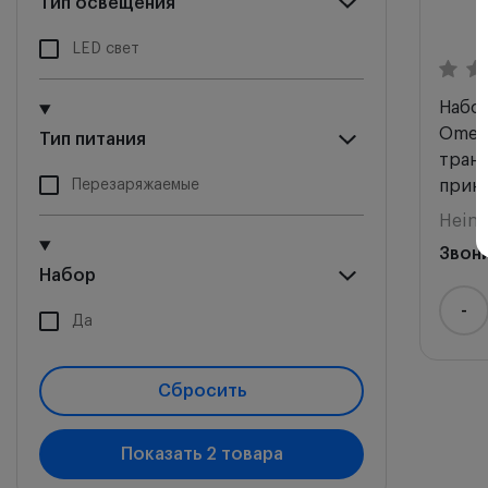
Тип освещения
LED свет
Набо
Omeg
Тип питания
тран
Перезаряжаемые
прина
Heine
Звон
Набор
-
Да
Сбросить
Показать
2
товара