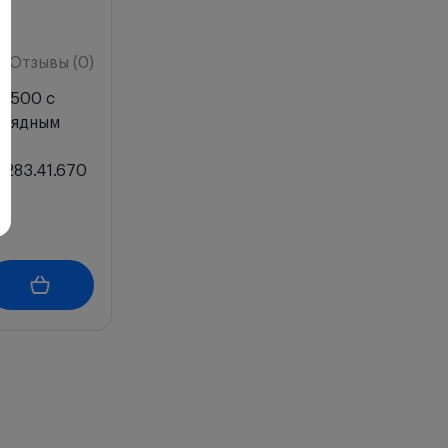
Отзывы (0)
 500 с
арядным
-283.41.670