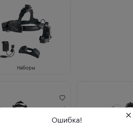
ки
по возрастанию
по убыванию
ла с высоким рейтингом
Наборы
Ошибка!