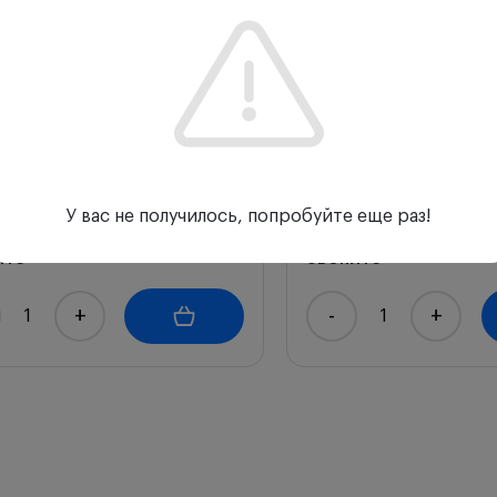
Отзывы (0)
р HEINE офтальмоскоп
Офтальмоскоп OMEGA
a 600 LED с
реостатом HC 50L, з
сформатором E4-USBC и
блоком mPack и
длежностями, С-008.33.613
принадлежностями, C
У вас не получилось, попробуйте еще раз!
Heine
ите
Звоните
+
-
+