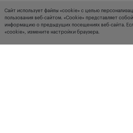
Сайт использует файлы «cookie» с целью персонализа
пользования веб-сайтом. «Сookie» представляет соб
информацию о предыдущих посещениях веб-сайта. Есл
«cookie», измените настройки браузера.
Компания
В
Республика Казахстан, 050019, г.