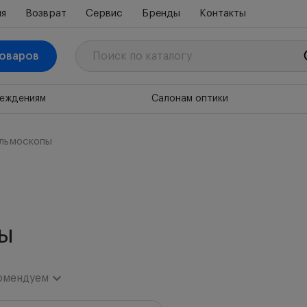
ия
Возврат
Сервис
Бренды
Контакты
товаров
реждениям
Салонам оптики
льмоскопы
ы
омендуем
комендуем