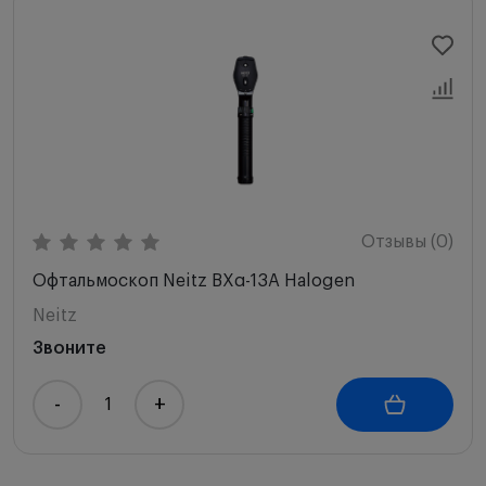
Новинки
Цена по возрастанию
Цена по убыванию
Сначала с высоким рейтингом
Отзывы (0)
Офтальмоскоп Neitz BXα-13A Halogen
Neitz
Звоните
-
+