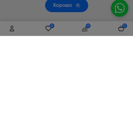
Хорошо
0
0
0
Республика Казахстан, 050019, г. Алматы, ул. Чаплина,
д.71/66, литер Б3, 4 этаж, офис D01
+7 (708) 075 39 39
sales@visionmed.kz