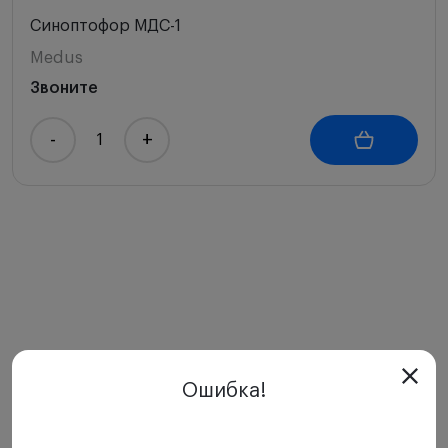
Синоптофор МДС-1
Medus
Звоните
-
+
Ошибка!