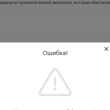
нащена встроенной линзой-мениском, которая обеспечива
Ошибка!
Отзывы
Задать вопрос
три зеркала, расположенных под наклоном в 60, 66 и 76
кольких участков органа зрения – от зоны передней ка
нащена встроенной линзой-мениском, которая обеспечив