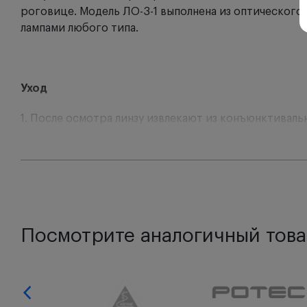
роговице. Модель ЛО-3-1 выполнена из оптического
лампами любого типа.
Уход
1. После осмотра линзу извлекают из конъюнктиваль
нижнее веко книзу. В конъюнктивальный мешок паци
2. Линзу необходимо промыть в холодной или прохл
3. Провести дезинфекцию линзы 3% раствором пер
4. Стерилизацию провести выдерживанием линзы в 6
Посмотрите аналогичный това
стерилизации необходимо промыть линзу стерильной
5. Хранить линзу офтальмологическую в условиях, 