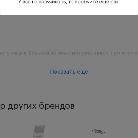
У вас не получилось, попробуйте еще раз!
 стекла высокого качества и может применяться совмес
ного мешка. Больной должен смотреть вверх, при этом 
ента необходимо закапать 2 капли 30% раствора сульфац
Показать еще
адной воде, высушить.
екиси водорода с помощью тщательно отжатого тампона
% растворе перекиси водорода в течение 3 часов. По 
р других брендов
 жидкостью (питьевой водой) в соответствии с МУ 287-
исключающих ее повторную контаминацию.