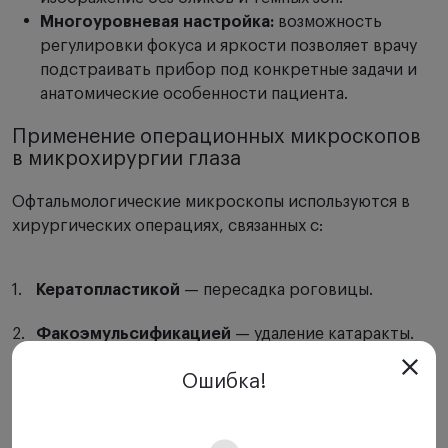
Многоуровневая настройка:
возможность
регулировки фокуса и яркости позволяет врачу
подстраивать прибор под конкретные задачи и
анатомические особенности пациента.
Применение операционных микроскопов
в микрохирургии глаза
Офтальмологические микроскопы используются в
хирургических операциях, связанных с:
Кератопластикой
— пересадка роговицы.
Факоэмульсификацией
— удаление катаракты.
Витрэктомией
— операции на стекловидном
Ошибка!
теле.
Реконструкцией сетчатки
— процедуры на