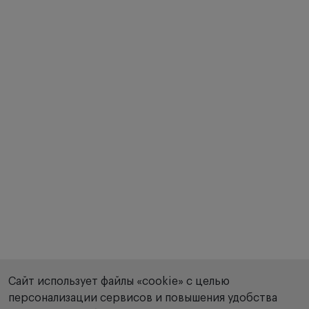
лампы периферической фиксации глаза.
Измерение периферической кривизны роговицы
поможет вам выявить неправильный астигматизм,
а также определить, какие контактные линзы
лучше подходят для ношения.
Интуитивно понятное измерение диаметра
Используя функцию стоп-кадра, происходит
Сайт использует файлы «cookie» с целью
измерение диаметра роговицы, зрачка или
персонализации сервисов и повышения удобства
жестких контактных линз, которые носит пациент.