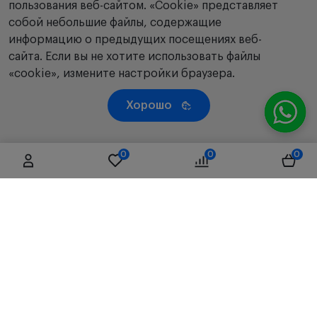
пользования веб-сайтом. «Сookie» представляет
собой небольшие файлы, содержащие
информацию о предыдущих посещениях веб-
сайта. Если вы не хотите использовать файлы
«cookie», измените настройки браузера.
Хорошо
0
0
0
Сенсорный экран TFT-LCD
Использование TFT-LCD-экрана с высоким
разрешением VGA практически все клавиши ввода
убраны, за исключением кнопки измерения на
джойстике и переключателей управления
подголовником. Тесты выполняются быстро и
удобно простым нажатием кнопки или значка,
Республика Казахстан, 050019, г. Алматы, ул. Чаплина,
отображаемого на экране.
д.71/66, литер Б3, 4 этаж, офис D01