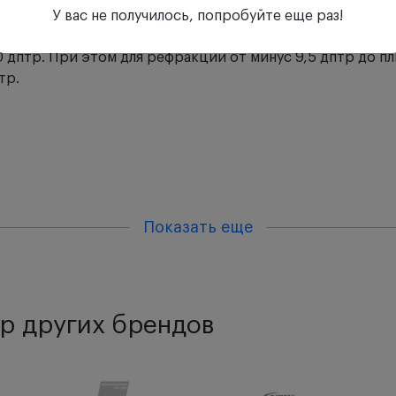
ответствует задней вершинной рефракции 0 дптр. При с
У вас не получилось, попробуйте еще раз!
на линейке и насадке складываются. Это позволяет получ
0 дптр. При этом для рефракций от минус 9,5 дптр до п
тр.
 шт.
шт.
Показать еще
шт.
т.
р других брендов