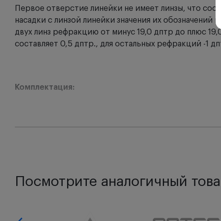
Первое отверстие линейки не имеет линзы, что со
насадки с линзой линейки значения их обозначений 
двух линз рефракцию от минус 19,0 дптр до плюс 19,
составляет 0,5 дптр., для остальных рефракций -1 дп
Комплектация:
Линейка с вставленными линзами от 0 до + 9 дптр. - 1
Ползунок с вставленными линзами +10, + 0,5 дптр - 1 
Линейка с вставленными линзами от 0 до - 9 дптр - 1 
Ползунок с вставленными линзами -10, - 0,5 дптр - 1 ш
Посмотрите аналогичный това