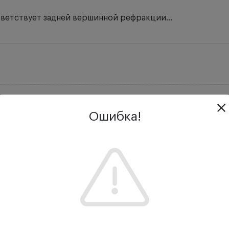
тветствует задней вершинной рефракции...
Ошибка!
Отзывы
Задать вопрос
 для определения объективного значения клинической 
 положительным и отрицательным значением. В отверстия
7, 8, 9 дптр.