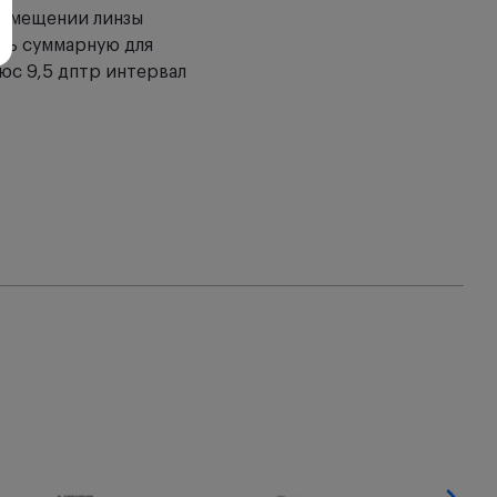
овмещении линзы
ить суммарную для
Д
люс 9,5 дптр интервал
Ш
В
П
д
с
д
д