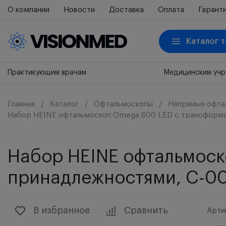
О компании
Новости
Доставка
Оплата
Гарант
Каталог 
Практикующим врачам
Медицинским уч
Главная
Каталог
Офтальмоскопы
Непрямые офта
Набор HEINE офтальмоскоп Omega 600 LED с трансформа
Набор HEINE офтальмос
принадлежностями, С-00
В избранное
Сравнить
Арти