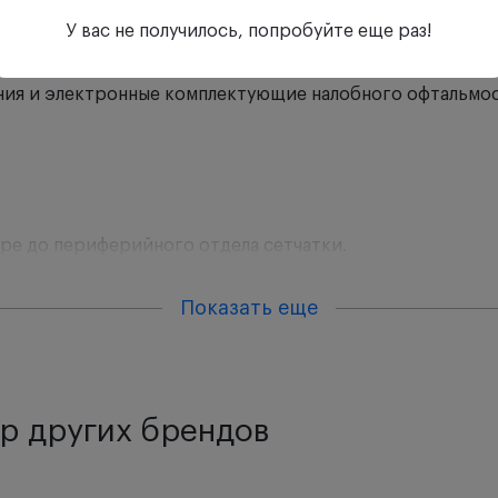
, при эксплуатации отсутствует эффект давления.
У вас не получилось, попробуйте еще раз!
 перезаряжается при помощи трансформатора E4-USBC. 
ния и электронные комплектующие налобного офтальмос
ре до периферийного отдела сетчатки.
емой visionBOOST.
Показать еще
ексом цветопередачи благодаря светодиодам повышенно
атаракты это значение увеличено до 245%.
нного обзора, возможность замены заранее предустанов
р других брендов
ние 0 D, входящие в комплект поставки.
 Стереоскопической настройки, которая эффективна пр