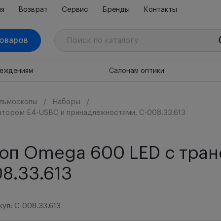
ия
Возврат
Сервис
Бренды
Контакты
товаров
реждениям
Салонам оптики
льмоскопы
Наборы
тором E4-USBC и принадлежностями, С-008.33.613
коп Omega 600 LED с тра
8.33.613
кул: C-008.33.613