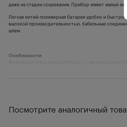
даже на стадии созревания. Прибор имеет малый вес
Легкая литий-полимерная батарея удобно и быстро
высокой производительностью. Кабельные соедине
шлем.
Особенности:
Возможность постановки точного диагноза при обзо
Улучшенное на 20% отображение помутнений с сист
Ярчайшее отображение глазного дна с высоким инд
Уровень освещенности от 3 до 100%, при осмотре к
Регулировка окуляров для получения более качестве
Посмотрите аналогичный това
диоптрийностью +2 D на имеющих нейтральное значе
Улучшенная 3D-визуализация благодаря технологии