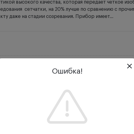
икой высокого качества, которая передает четкое изо
едования сетчатки, на 20% лучше по сравнению с прочи
ту даже на стадии созревания. Прибор имеет...
Ошибка!
Отзывы
Задать вопрос
икой высокого качества, которая передает четкое изо
Heine дает возможность полного обследования сетчатк
дальней периферии. Данное свойство позволяет диагнос