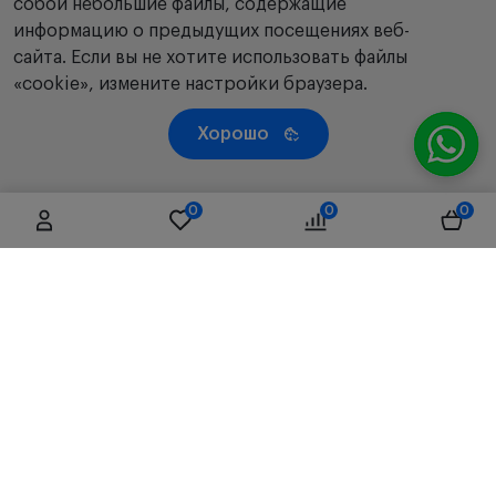
собой небольшие файлы, содержащие
информацию о предыдущих посещениях веб-
сайта. Если вы не хотите использовать файлы
«cookie», измените настройки браузера.
Хорошо
0
0
0
Республика Казахстан, 050019, г. Алматы, ул. Чаплина,
д.71/66, литер Б3, 4 этаж, офис D01