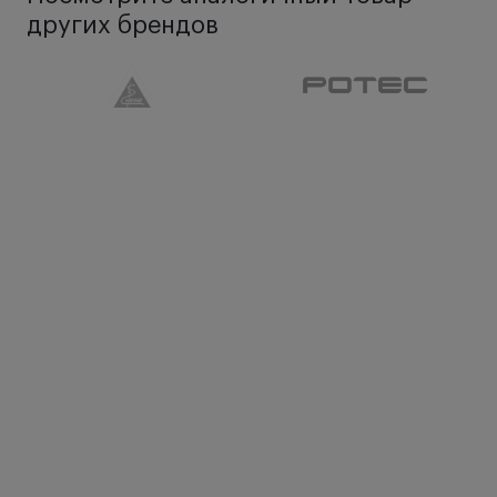
Особенности:
других брендов
Аппарат Ручеек ТАК-6.3 оснащен двуцветным
освещением оптотипов, содержит таблицу
оптотипов.
Наличие экрана для глазо-двигательных
упражнений.
Комплектация:
Блок монокулярных линз +3, +2.5, +1.5, +1, -1, -2, -3
дптр.
Кронштейн для подсветки таблицы – 1 шт.
Таблица оптотипов двустронняя – 1 шт.
Короб для хранения линз - 1 шт.
Штанга – 1 шт.
Экран – 1 шт.
Основание экрана – 1 шт.
Стойка экрана – 1 шт.
Набор таблиц для контроля остроты зрения
(альбом) – 1 шт.