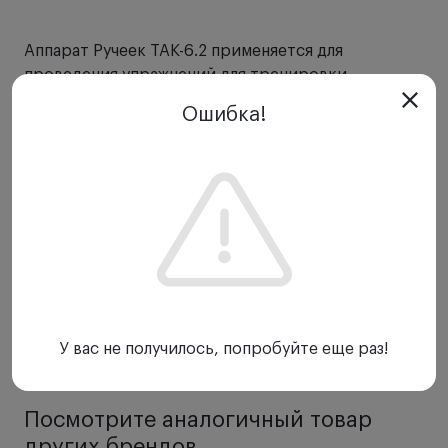
Аппарат Ручеек ТАК-6.2 применяется для
проведения упражнений для тренировки
аккомодации. Непосредственно на самом
Ошибка!
приборе находятся излучатели на разном
расстоянии от глаза пациента. Линза,
расположенная перед глазом обследуемого
позволяет сформировать изображение, которое
отображается при последовательном включении
излучателей на расстояние в диапазоне от
ближайшего до бесконечно дальнего. Пациент
отсматривает символы одним глазом, второй при
этом закрывается при помощи окклюдера.
Излучатели могут менять объекты, их размеры
У вас не получилось, попробуйте еще раз!
Показать еще
при повороте, также можно менять скорость
смены демонстрации символов.
Для аппарата Ручеек ТАК-6.2 предусмотрено 6
Посмотрите аналогичный товар
основных программ тренировки и 2
других брендов