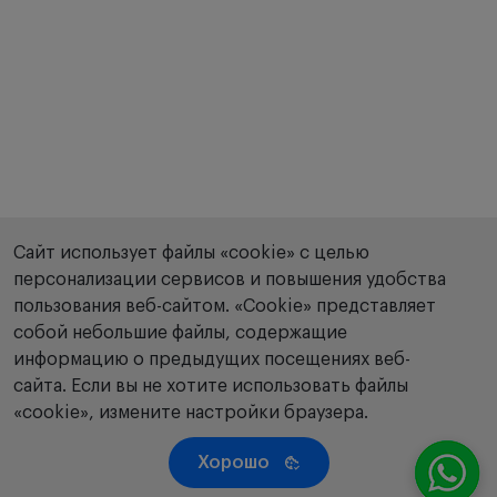
острые и хронические воспалительные
процессы век и глазного яблока
расходящееся косоглазие
нарушение оптических сред глаз
патологические процессы в сетчатке и
зрительном нерве
нистагм
глаукома
астенопический синдром после
Сайт использует файлы «cookie» с целью
рефракционных операций на роговице
персонализации сервисов и повышения удобства
коррекция инволюционных процессов
пользования веб-сайтом. «Сookie» представляет
зрительной системы.
собой небольшие файлы, содержащие
информацию о предыдущих посещениях веб-
Дополнительные возможности Визотроник М3:
сайта. Если вы не хотите использовать файлы
«cookie», измените настройки браузера.
Возможность создания авторских методик
тренировок.
Хорошо